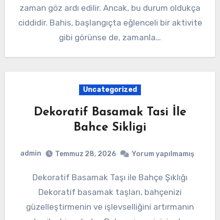
zaman göz ardı edilir. Ancak, bu durum oldukça
ciddidir. Bahis, başlangıçta eğlenceli bir aktivite
gibi görünse de, zamanla…
Uncategorized
Dekoratif Basamak Tasi İle
Bahce Sikligi
admin
Temmuz 28, 2026
Yorum yapılmamış
Dekoratif Basamak Taşı ile Bahçe Şıklığı
Dekoratif basamak taşları, bahçenizi
güzelleştirmenin ve işlevselliğini artırmanın