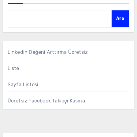
Ara
Linkedin Beğeni Arttırma Ücretsiz
Liste
Sayfa Listesi
Ücretsiz Facebook Takipçi Kasma