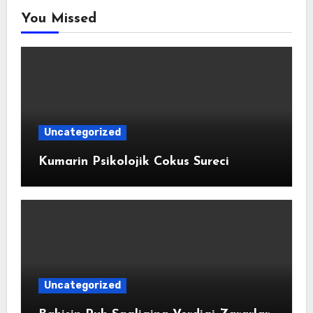
You Missed
Uncategorized
Kumarin Psikolojik Cokus Sureci
Uncategorized