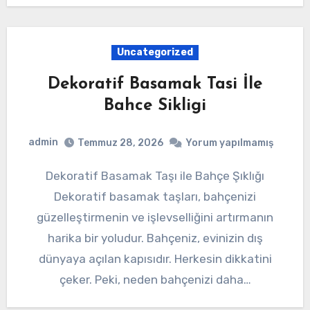
Uncategorized
Dekoratif Basamak Tasi İle
Bahce Sikligi
admin
Temmuz 28, 2026
Yorum yapılmamış
Dekoratif Basamak Taşı ile Bahçe Şıklığı
Dekoratif basamak taşları, bahçenizi
güzelleştirmenin ve işlevselliğini artırmanın
harika bir yoludur. Bahçeniz, evinizin dış
dünyaya açılan kapısıdır. Herkesin dikkatini
çeker. Peki, neden bahçenizi daha…