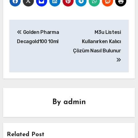
Yazı
Golden Pharma
M3u Listesi
gezinmesi
Decagold100 10ml
Kullanırken Kalıcı
Çözüm Nasıl Bulunur
By
admin
Related Post