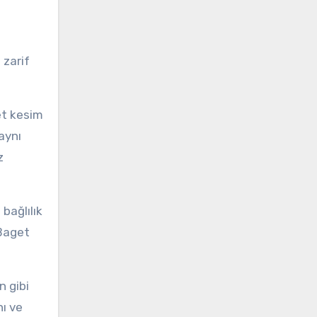
 zarif
et kesim
aynı
z
 bağlılık
 Baget
n gibi
nı ve