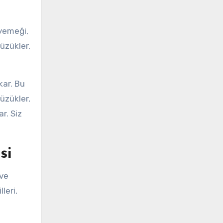
 yemeği,
üzükler,
kar. Bu
yüzükler,
ar. Siz
si
 ve
leri,