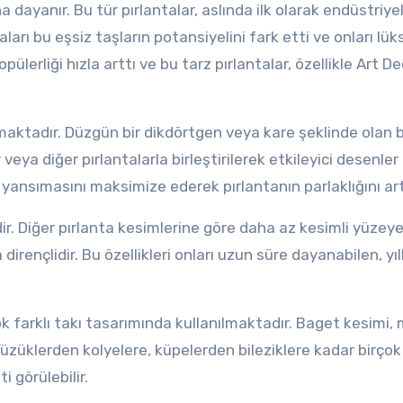
a dayanır. Bu tür pırlantalar, aslında ilk olarak endüstriye
arı bu eşsiz taşların potansiyelini fark etti ve onları lük
lerliği hızla arttı ve bu tarz pırlantalar, özellikle Art D
tmaktadır. Düzgün bir dikdörtgen veya kare şeklinde olan 
 veya diğer pırlantalarla birleştirilerek etkileyici desenler
n yansımasını maksimize ederek pırlantanın parlaklığını artt
idir. Diğer pırlanta kesimlerine göre daha az kesimli yüzey
irençlidir. Bu özellikleri onları uzun süre dayanabilen, yıl
ok farklı takı tasarımında kullanılmaktadır. Baget kesimi,
Yüzüklerden kolyelere, küpelerden bileziklere kadar birçok 
 görülebilir.