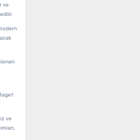
r ve
dilir.
 modern
yacak
üslenen
 Baget
iz ve
mları,