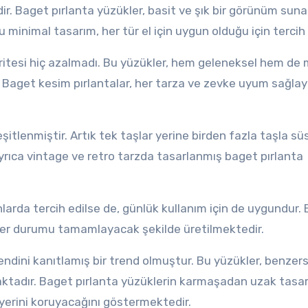
dir. Baget pırlanta yüzükler, basit ve şık bir görünüm suna
 minimal tasarım, her tür el için uygun olduğu için tercih e
laritesi hiç azalmadı. Bu yüzükler, hem geleneksel hem de
. Baget kesim pırlantalar, her tarza ve zevke uyum sağla
itlenmiştir. Artık tek taşlar yerine birden fazla taşla s
yrıca vintage ve retro tarzda tasarlanmış baget pırlanta
 anlarda tercih edilse de, günlük kullanım için de uygundur.
 her durumu tamamlayacak şekilde üretilmektedir.
dini kanıtlamış bir trend olmuştur. Bu yüzükler, benzers
ktadır. Baget pırlanta yüzüklerin karmaşadan uzak tasarı
yerini koruyacağını göstermektedir.