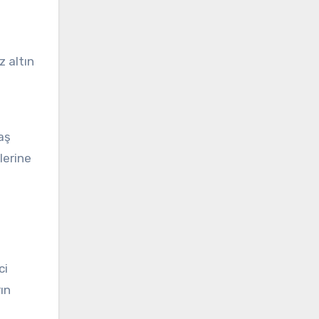
 altın
aş
lerine
ci
rın