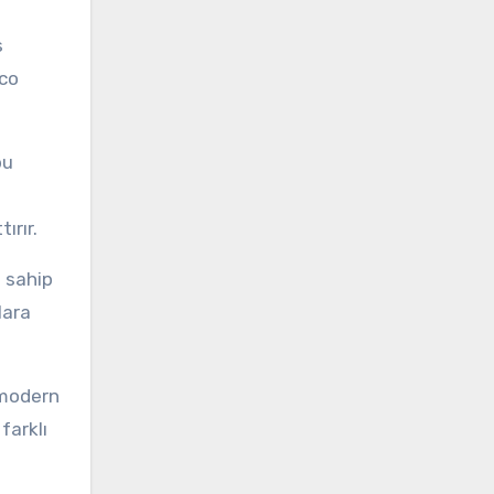
l
s
eco
bu
ırır.
e sahip
lara
 modern
farklı