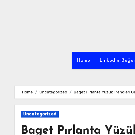
Skip
to
content
Home
Linkedin Beğen
Home
Uncategorized
Baget Pırlanta Yüzük Trendleri
Uncategorized
Baget Pırlanta Yüzü