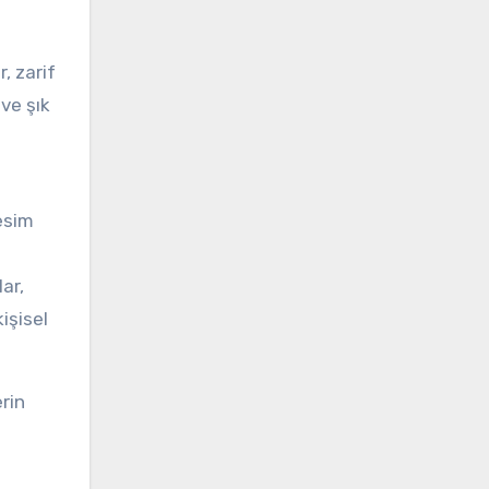
, zarif
ve şık
esim
ar,
işisel
rin