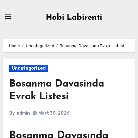
Skip
to
Hobi Labirenti
content
Home
Uncategorized
Bosanma Davasinda Evrak Listesi
Uncategorized
Bosanma Davasinda
Evrak Listesi
By
admin
Mart 30, 2026
Boşanma Davasında