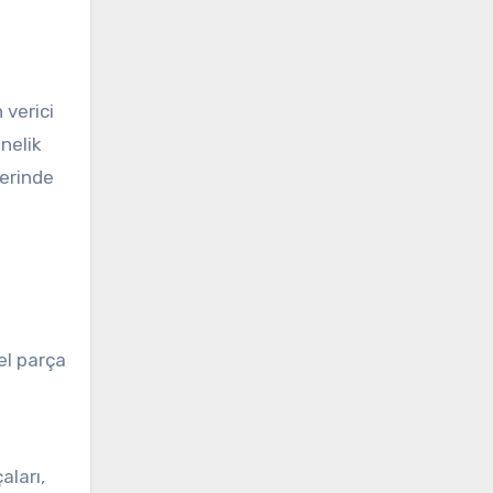
 verici
nelik
lerinde
el parça
aları,