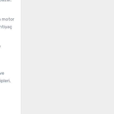
da motor
ihtiyaç
e
 ve
pleri,