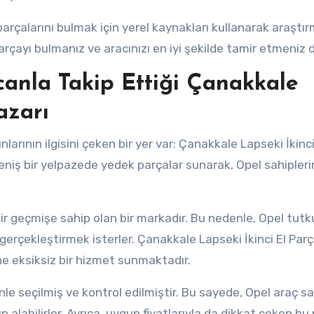
arçalarını bulmak için yerel kaynakları kullanarak araştı
ayı bulmanız ve aracınızı en iyi şekilde tamir etmeniz di
anla Takip Ettiği Çanakkale
azarı
arının ilgisini çeken bir yer var: Çanakkale Lapseki İkinci
geniş bir yelpazede yedek parçalar sunarak, Opel sahipleri
r geçmişe sahip olan bir markadır. Bu nedenle, Opel tutku
gerçekleştirmek isterler. Çanakkale Lapseki İkinci El Par
ne eksiksiz bir hizmet sunmaktadır.
nle seçilmiş ve kontrol edilmiştir. Bu sayede, Opel araç sa
 alabilirler. Ayrıca, uygun fiyatlarıyla da dikkat çeken bu 