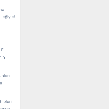
rma
leğiyle!
 El
nin
nları,
ça
hipleri
pazar,