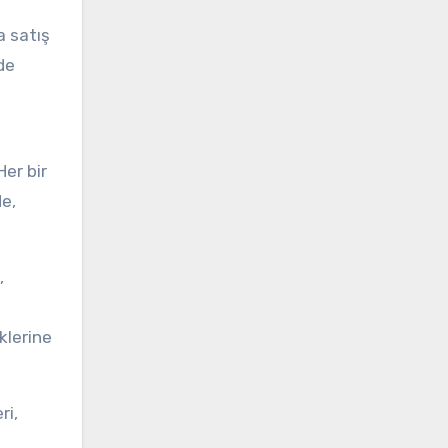
a satış
de
Her bir
de,
,
klerine
ri,