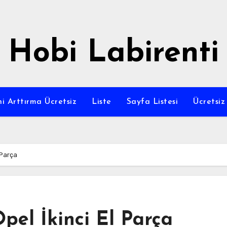
Hobi Labirenti
i Arttırma Ücretsiz
Liste
Sayfa Listesi
Ücretsi
 Parça
el İkinci El Parça