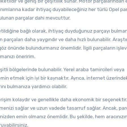
ketlidir ve geniş bir çeşitlilik sunar. Motor parçalarından 
mlarına kadar ihtiyaç duyabileceğiniz her türlü Opel par
bulunan parçalar dahi mevcuttur.
etildiğine bağlı olarak, ihtiyaç duyduğunuz parçayı bulma
in parçaları daha yaygındır ve daha hızlı bulunabilir. Araşt
z önünde bulundurmanız önemlidir. İlgili parçaların işlevs
pmanızı öneririm.
eşitli bölgelerinde bulunabilir. Yerel araba tamircileri veya
in etmek için iyi bir kaynaktır. Ayrıca, internet üzerindek
ını bulmanıza yardımcı olabilir.
rişim kolaydır ve genellikle daha ekonomik bir seçenektir.
etmenizi sağlar ve uzun vadede tasarruf sağlar. Ancak, par
inizden emin olmanız önemlidir. Bu şekilde, hem aracınızı
uyabilirsiniz.