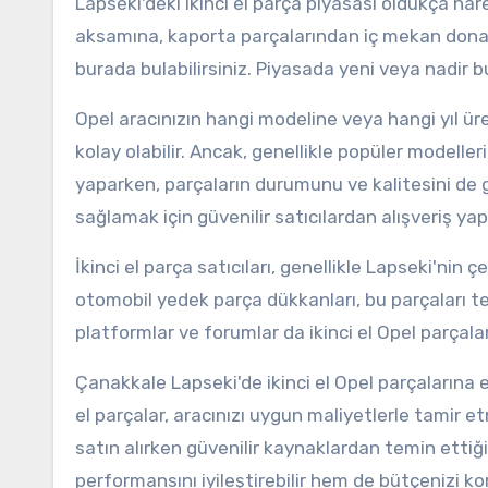
Lapseki'deki ikinci el parça piyasası oldukça hare
aksamına, kaporta parçalarından iç mekan donanı
burada bulabilirsiniz. Piyasada yeni veya nadir 
Opel aracınızın hangi modeline veya hangi yıl ür
kolay olabilir. Ancak, genellikle popüler modeller
yaparken, parçaların durumunu ve kalitesini de gö
sağlamak için güvenilir satıcılardan alışveriş ya
İkinci el parça satıcıları, genellikle Lapseki'nin ç
otomobil yedek parça dükkanları, bu parçaları tem
platformlar ve forumlar da ikinci el Opel parçalar
Çanakkale Lapseki'de ikinci el Opel parçalarına e
el parçalar, aracınızı uygun maliyetlerle tamir 
satın alırken güvenilir kaynaklardan temin ettiğ
performansını iyileştirebilir hem de bütçenizi kor