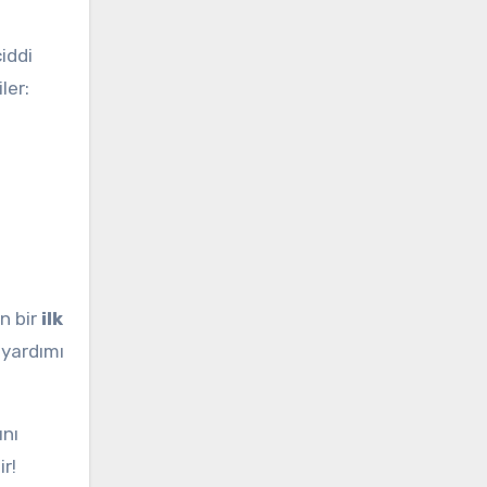
iddi
ler:
n bir
ilk
 yardımı
ını
r!