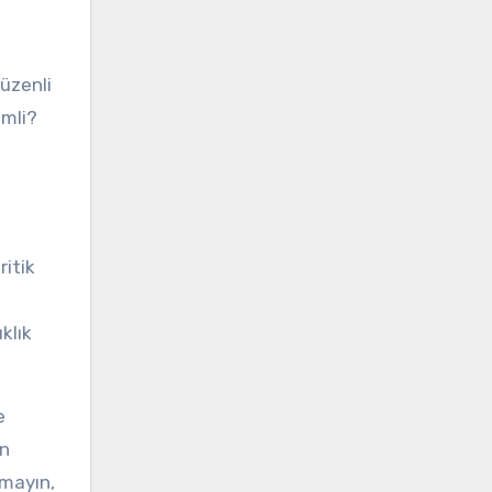
üzenli
emli?
ritik
klık
e
an
tmayın,