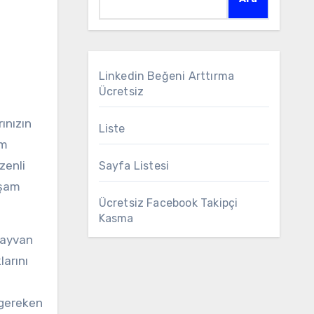
Linkedin Beğeni Arttırma
Ücretsiz
ınızın
Liste
üm
zenli
Sayfa Listesi
aşam
Ücretsiz Facebook Takipçi
Kasma
 hayvan
larını
n gereken