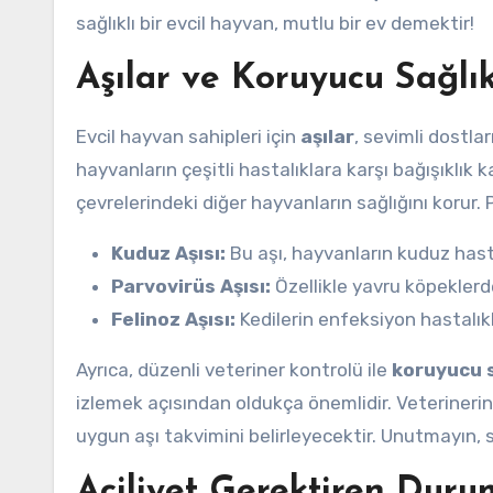
sağlıklı bir evcil hayvan, mutlu bir ev demektir!
Aşılar ve Koruyucu Sağlı
Evcil hayvan sahipleri için
aşılar
, sevimli dostlar
hayvanların çeşitli hastalıklara karşı bağışıklı
çevrelerindeki diğer hayvanların sağlığını korur. P
Kuduz Aşısı:
Bu aşı, hayvanların kuduz hast
Parvovirüs Aşısı:
Özellikle yavru köpeklerde
Felinoz Aşısı:
Kedilerin enfeksiyon hastalıkl
Ayrıca, düzenli veteriner kontrolü ile
koruyucu s
izlemek açısından oldukça önemlidir. Veterinerini
uygun aşı takvimini belirleyecektir. Unutmayın, sa
Aciliyet Gerektiren Duru