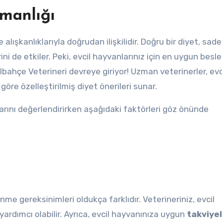
manlığı
 alışkanlıklarıyla doğrudan ilişkilidir. Doğru bir diyet, sad
rini de etkiler. Peki, evcil hayvanlarınız için en uygun bes
elbahçe Veterineri devreye giriyor! Uzman veterinerler, evc
öre özelleştirilmiş diyet önerileri sunar.
larını değerlendirirken aşağıdaki faktörleri göz önünde
enme gereksinimleri oldukça farklıdır. Veterineriniz, evcil
ardımcı olabilir. Ayrıca, evcil hayvanınıza uygun
takviye