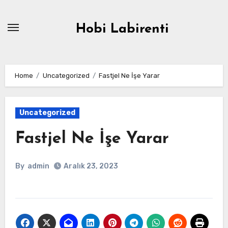
Skip
to
Hobi Labirenti
content
Home
Uncategorized
Fastjel Ne İşe Yarar
Uncategorized
Fastjel Ne İşe Yarar
By
admin
Aralık 23, 2023