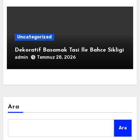
Uncategorized
Dekoratif Basamak Tasi İle Bahce Sikligi
admin
Temmuz 28, 2026
Ara
Ara