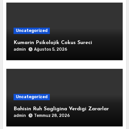
Uncategorized
Kumarin Psikolojik Cokus Sureci
admin
Ağustos 5, 2026
Uncategorized
Bahisin Ruh Sagligina Verdigi Zararlar
admin
Temmuz 28, 2026