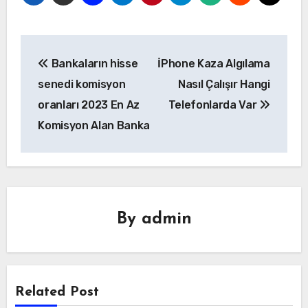
Yazı
Bankaların hisse
İPhone Kaza Algılama
gezinmesi
senedi komisyon
Nasıl Çalışır Hangi
oranları 2023 En Az
Telefonlarda Var
Komisyon Alan Banka
By
admin
Related Post