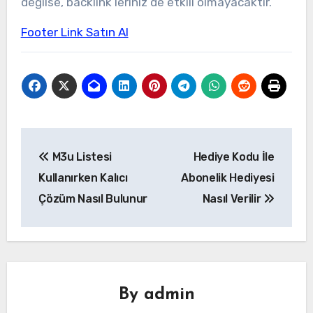
değilse, backlink’leriniz de etkili olmayacaktır.
Footer Link Satın Al
Yazı
M3u Listesi
Hediye Kodu İle
gezinmesi
Kullanırken Kalıcı
Abonelik Hediyesi
Çözüm Nasıl Bulunur
Nasıl Verilir
By
admin