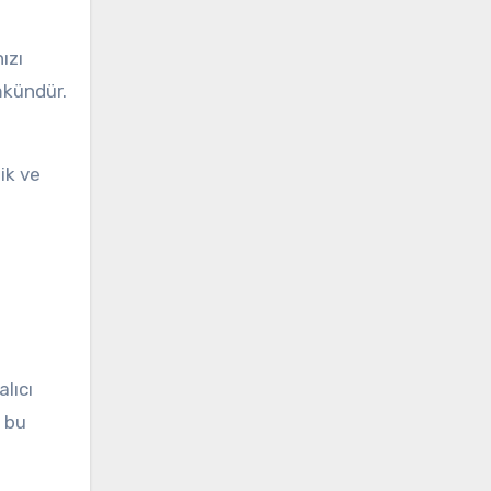
ızı
mkündür.
ik ve
lıcı
e bu