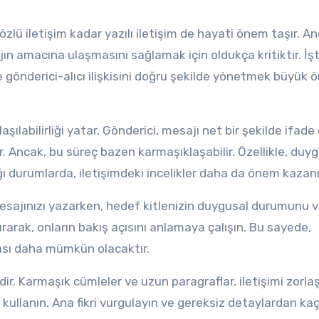
özlü iletişim kadar yazılı iletişim de hayati önem taşır. An
jın amacına ulaşmasını sağlamak için oldukça kritiktir. İş
ve gönderici-alıcı ilişkisini doğru şekilde yönetmek büyük
laşılabilirliği yatar. Gönderici, mesajı net bir şekilde ifade
r. Ancak, bu süreç bazen karmaşıklaşabilir. Özellikle, duyg
ı durumlarda, iletişimdeki incelikler daha da önem kazanı
Mesajınızı yazarken, hedef kitlenizin duygusal durumunu 
arak, onların bakış açısını anlamaya çalışın. Bu sayede,
ması daha mümkün olacaktır.
dir. Karmaşık cümleler ve uzun paragraflar, iletişimi zorlaşt
il kullanın. Ana fikri vurgulayın ve gereksiz detaylardan kaç