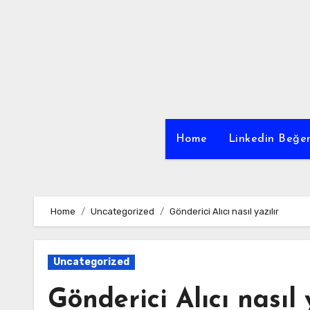
Skip
to
content
Home
Linkedin Beğen
Home
Uncategorized
Gönderici Alıcı nasıl yazılır
Uncategorized
Gönderici Alıcı nasıl 