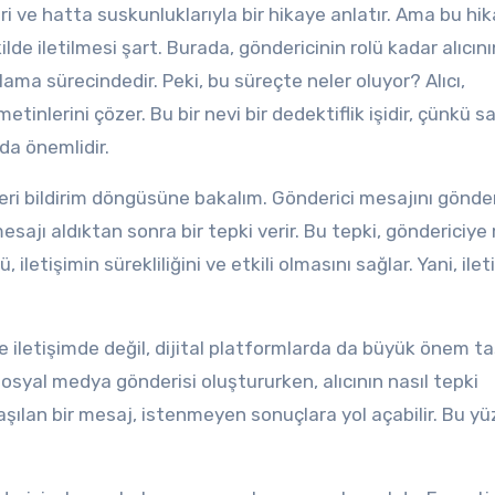
leri ve hatta suskunluklarıyla bir hikaye anlatır. Ama bu hi
kilde iletilmesi şart. Burada, göndericinin rolü kadar alıcın
lama sürecindedir. Peki, bu süreçte neler oluyor? Alıcı,
etinlerini çözer. Bu bir nevi bir dedektiflik işidir, çünkü 
 da önemlidir.
geri bildirim döngüsüne bakalım. Gönderici mesajını gönder
 mesajı aldıktan sonra bir tepki verir. Bu tepki, göndericiy
, iletişimin sürekliliğini ve etkili olmasını sağlar. Yani, ile
üze iletişimde değil, dijital platformlarda da büyük önem ta
syal medya gönderisi oluştururken, alıcının nasıl tepki
ılan bir mesaj, istenmeyen sonuçlara yol açabilir. Bu yü