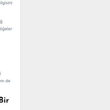
lgisini
ağ
 öğeler
i
hem de
Bir