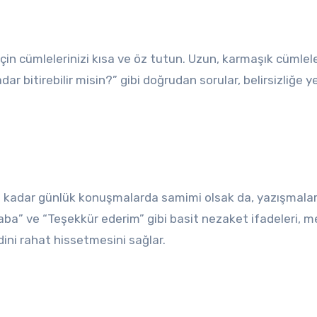
için cümlelerinizi kısa ve öz tutun. Uzun, karmaşık cümlel
dar bitirebilir misin?” gibi doğrudan sorular, belirsizliğe y
r ne kadar günlük konuşmalarda samimi olsak da, yazışmalar
ba” ve “Teşekkür ederim” gibi basit nezaket ifadeleri, me
dini rahat hissetmesini sağlar.