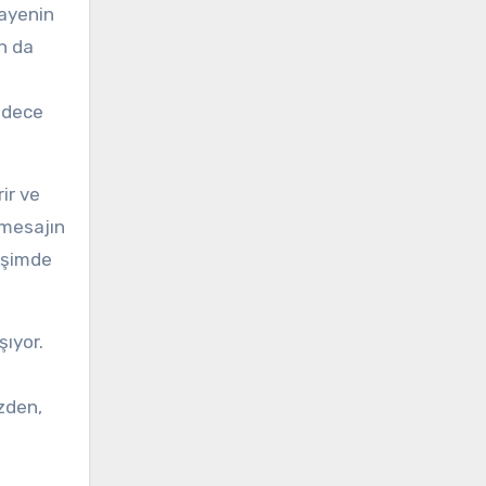
kayenin
ın da
sadece
ir ve
e mesajın
tişimde
şıyor.
zden,