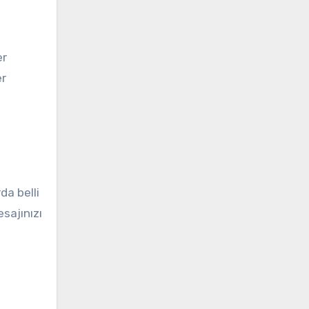
er
er
da belli
sajınızı