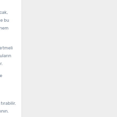
cak,
te bu
 önem
 etmeli
uların
r.
ve
ırabilir.
ının.