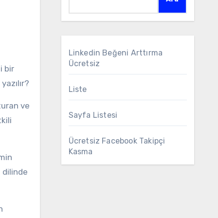
Linkedin Beğeni Arttırma
Ücretsiz
 bir
 yazılır?
Liste
şturan ve
Sayfa Listesi
kili
Ücretsiz Facebook Takipçi
Kasma
imin
 dilinde
n