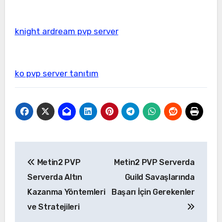
knight ardream pvp server
ko pvp server tanıtım
Yazı
Metin2 PVP
Metin2 PVP Serverda
gezinmesi
Serverda Altın
Guild Savaşlarında
Kazanma Yöntemleri
Başarı İçin Gerekenler
ve Stratejileri