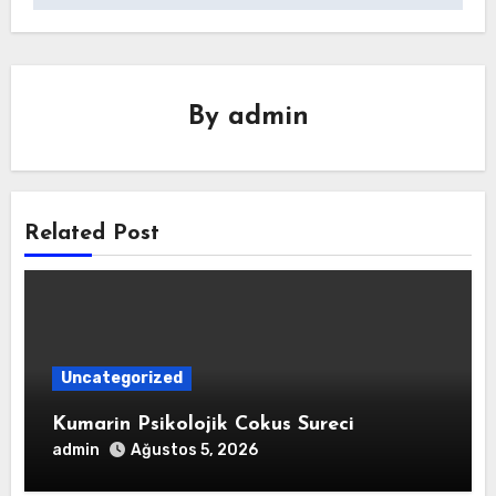
By
admin
Related Post
Uncategorized
Kumarin Psikolojik Cokus Sureci
admin
Ağustos 5, 2026