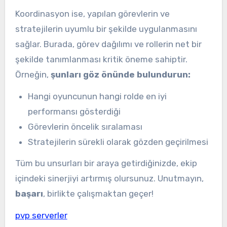
Koordinasyon ise, yapılan görevlerin ve
stratejilerin uyumlu bir şekilde uygulanmasını
sağlar. Burada, görev dağılımı ve rollerin net bir
şekilde tanımlanması kritik öneme sahiptir.
Örneğin,
şunları göz önünde bulundurun:
Hangi oyuncunun hangi rolde en iyi
performansı gösterdiği
Görevlerin öncelik sıralaması
Stratejilerin sürekli olarak gözden geçirilmesi
Tüm bu unsurları bir araya getirdiğinizde, ekip
içindeki sinerjiyi artırmış olursunuz. Unutmayın,
başarı
, birlikte çalışmaktan geçer!
pvp serverler