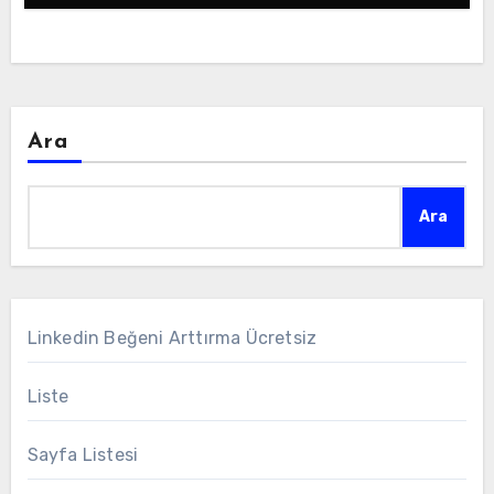
Ara
Ara
Linkedin Beğeni Arttırma Ücretsiz
Liste
Sayfa Listesi