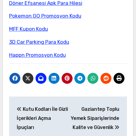
Döner Efsanesi Apk Para Hilesi
Pokemon GO Promosyon Kodu
MFF Kupon Kodu
3D Car Parking Para Kodu
Happn Promosyon Kodu
Yazı
Kutu Kodları İle Gizli
Gaziantep Toplu
gezinmesi
İçerikleri Açma
Yemek Siparişlerinde
İpuçları
Kalite ve Güvenlik