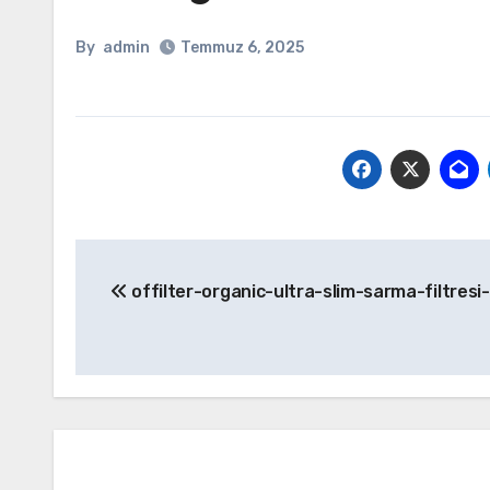
By
admin
Temmuz 6, 2025
Yazı
offilter-organic-ultra-slim-sarma-filtresi-
gezinmesi