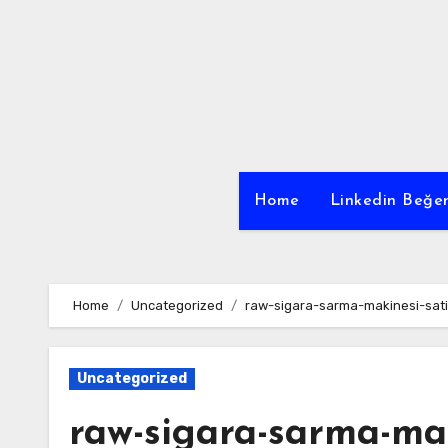
Skip
to
content
Home
Linkedin Beğen
Home
Uncategorized
raw-sigara-sarma-makinesi-sat
Uncategorized
raw-sigara-sarma-mak