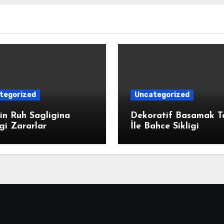
tegorized
Uncategorized
in Ruh Sagligina
Dekoratif Basamak T
gi Zararlar
İle Bahce Sikligi