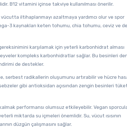
dir. B12 vitamini içinse takviye kullanılması önerilir.
, vücutta iltihaplanmayı azaltmaya yardımcı olur ve spor
mega-3 kaynakları keten tohumu, chia tohumu, ceviz ve d
gereksinimini karşılamak için yeterli karbonhidrat alması
 meyveler kompleks karbonhidratlar sağlar. Bu besinleri den
ndirimi de destekler.
e, serbest radikallerin oluşumunu artırabilir ve hücre has
 sebzeler gibi antioksidan açısından zengin besinleri tüke
 kalmak performansı olumsuz etkileyebilir. Vegan sporcul
erli miktarda su içmeleri önemlidir. Su, vücut ısısının
rının düzgün çalışmasını sağlar.