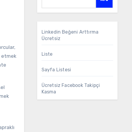
Linkedin Beğeni Arttırma
Ücretsiz
Liste
ze etmek
ate
Sayfa Listesi
Ücretsiz Facebook Takipçi
sel
Kasma
tmek
u
apraklı