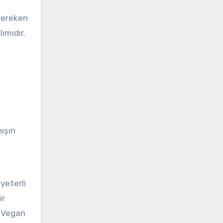
 gereken
ımıdır.
ışın
yeterli
ir
. Vegan