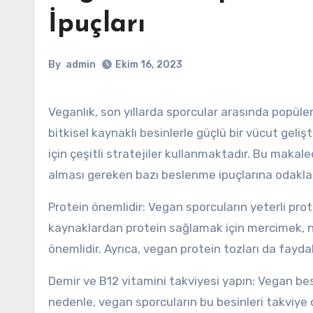
İpuçları
By
admin
Ekim 16, 2023
Veganlık, son yıllarda sporcular arasında popülerlik kazanan bir beslenme şekli haline gelmiştir. Vegan sporcular,
bitkisel kaynaklı besinlerle güçlü bir vücut geli
için çeşitli stratejiler kullanmaktadır. Bu makal
alması gereken bazı beslenme ipuçlarına odakla
Protein önemlidir: Vegan sporcuların yeterli prot
kaynaklardan protein sağlamak için mercimek, noh
önemlidir. Ayrıca, vegan protein tozları da faydalı
Demir ve B12 vitamini takviyesi yapın: Vegan bes
nedenle, vegan sporcuların bu besinleri takviye ol