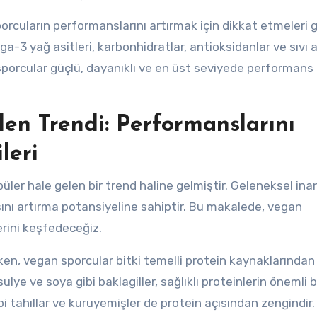
sporcuların performanslarını artırmak için dikkat etmeleri
-3 yağ asitleri, karbonhidratlar, antioksidanlar ve sıvı al
 sporcular güçlü, dayanıklı ve en üst seviyede performans
en Trendi: Performanslarını
leri
er hale gelen bir trend haline gelmiştir. Geleneksel inan
nı artırma potansiyeline sahiptir. Bu makalede, vegan
erini keşfedeceğiz.
ken, vegan sporcular bitki temelli protein kaynaklarından 
lye ve soya gibi baklagiller, sağlıklı proteinlerin önemli b
bi tahıllar ve kuruyemişler de protein açısından zengindir