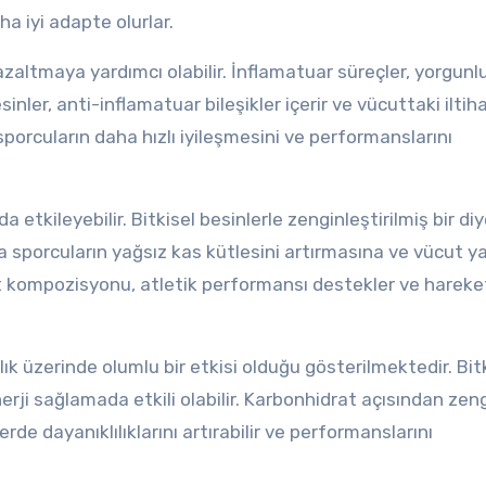
 iyi adapte olurlar.
azaltmaya yardımcı olabilir. İnflamatuar süreçler, yorgunl
esinler, anti-inflamatuar bileşikler içerir ve vücuttaki iltih
sporcuların daha hızlı iyileşmesini ve performanslarını
kileyebilir. Bitkisel besinlerle zenginleştirilmiş bir diy
u da sporcuların yağsız kas kütlesini artırmasına ve vücut y
t kompozisyonu, atletik performansı destekler ve hareketl
ık üzerinde olumlu bir etkisi olduğu gösterilmektedir. Bit
erji sağlamada etkili olabilir. Karbonhidrat açısından zen
rde dayanıklılıklarını artırabilir ve performanslarını