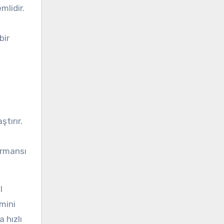
mlidir.
bir
tırır.
ormansı
l
imini
 hızlı