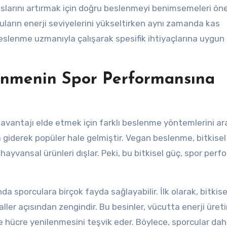
nslarını artırmak için doğru beslenmeyi benimsemeleri öne
uların enerji seviyelerini yükseltirken aynı zamanda kas
beslenme uzmanıyla çalışarak spesifik ihtiyaçlarına uygun 
lenmenin Spor Performansına
avantajı elde etmek için farklı beslenme yöntemlerini araş
 giderek popüler hale gelmiştir. Vegan beslenme, bitkisel
hayvansal ürünleri dışlar. Peki, bu bitkisel güç, spor perf
a sporculara birçok fayda sağlayabilir. İlk olarak, bitkise
aller açısından zengindir. Bu besinler, vücutta enerji üret
e hücre yenilenmesini teşvik eder. Böylece, sporcular daha