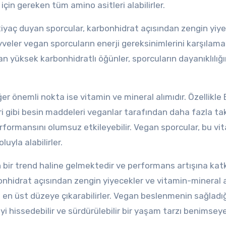
 için gereken tüm amino asitleri alabilirler.
tiyaç duyan sporcular, karbonhidrat açısından zengin yiye
yveler vegan sporcuların enerji gereksinimlerini karşılama
an yüksek karbonhidratlı öğünler, sporcuların dayanıklılığı
r önemli nokta ise vitamin ve mineral alımıdır. Özellikle 
ri gibi besin maddeleri veganlar tarafından daha fazla ta
erformansını olumsuz etkileyebilir. Vegan sporcular, bu vi
luyla alabilirler.
bir trend haline gelmektedir ve performans artışına kat
rbonhidrat açısından zengin yiyecekler ve vitamin-mineral 
 en üst düzeye çıkarabilirler. Vegan beslenmenin sağladı
yi hissedebilir ve sürdürülebilir bir yaşam tarzı benimseyeb