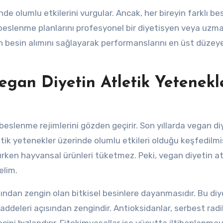
de olumlu etkilerini vurgular. Ancak, her bireyin farklı b
, beslenme planlarını profesyonel bir diyetisyen veya uzm
un besin alımını sağlayarak performanslarını en üst düzey
Vegan Diyetin Atletik Yetenekl
beslenme rejimlerini gözden geçirir. Son yıllarda vegan di
tik yetenekler üzerinde olumlu etkileri olduğu keşfedilmiş
nırken hayvansal ürünleri tüketmez. Peki, vegan diyetin at
elim.
ısından zengin olan bitkisel besinlere dayanmasıdır. Bu diy
maddeleri açısından zengindir. Antioksidanlar, serbest radi