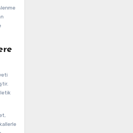
eslenme
an
e
ere
yeti
tir.
letik
et,
kallerle