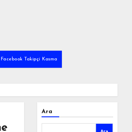
z Facebook Takipçi Kasma
Ara
me
Ara