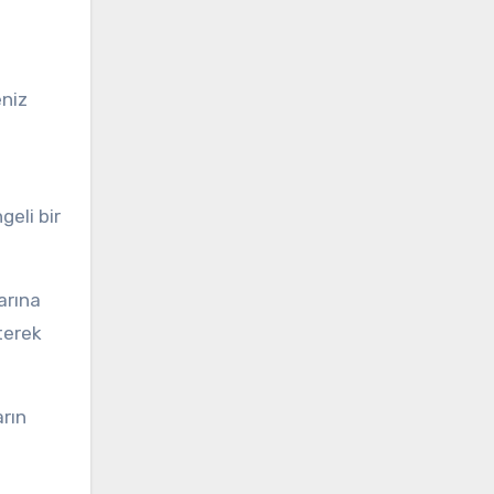
eniz
geli bir
arına
terek
arın