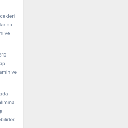
cekleri
larına
nı ve
B12
kip
tamin ve
kıda
alımına
ğı
ilirler.