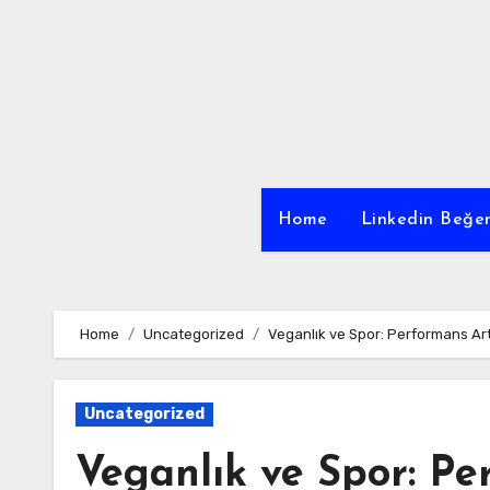
Skip
to
content
Home
Linkedin Beğen
Home
Uncategorized
Veganlık ve Spor: Performans Art
Uncategorized
Veganlık ve Spor: Pe