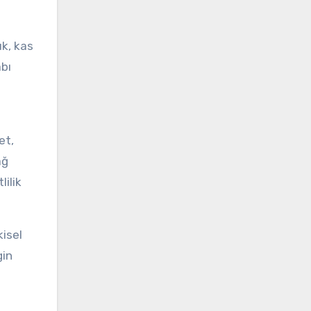
uk, kas
abı
et,
ağ
ilik
kisel
gin