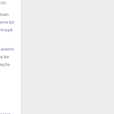
tir.
mamen
leme bir
armaşık
 önemli
e bir
reçte,