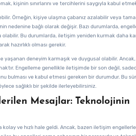
ak, kişinin sınırlarını ve tercihlerini saygıyla kabul etmek
ebilir. Örneğin, kişiye ulaşma çabanız azalabilir veya ta
enin nedenine bağlı olarak değişir. Bazı durumlarda, engel
u olabilir. Bu durumlarda, iletişim yeniden kurmak daha k
arak hazırlıklı olması gerekir.
de yaşanan deneyim karmaşık ve duygusal olabilir. Ancak,
lamaktır. Engelleme genellikle iletişimde bir son değil, sadec
lunu bulması ve kabul etmesi gereken bir durumdur. Bu sü
ce sağlıklı bir şekilde ilerleyebilirsiniz.
erilen Mesajlar: Teknolojinin
olay ve hızlı hale geldi. Ancak, bazen iletişim engellerle