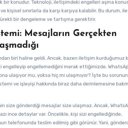
k bir konudur. Teknoloji, iletişimdeki engelleri aşma kon
e kişisel sınırlarla da karşı karşıya kalabilir. Bu durum, il
ürekli bir dengeleme ve tartışma gerektirir.
emi: Mesajların Gerçekten
laşmadığı
dan biri haline geldi. Ancak, bazen iletişim kurduğumuz ki
 bizi engelleyip engellemediğini merak ettiğimizde. WhatsAp
 ona ulaşıyor mu, yoksa hiç mi ulaşmıyor? İşte bu sorunun
stemi ve işleyişi hakkında biraz daha derinlemesine bak
şinin size gönderdiği mesajlar size ulaşmaz. Ancak, WhatsA
 ince detaylar var. Öncelikle, kişi sizi engellediğinde,
un telefonunda teslim edilmiş gibi görünür. Yani, gönderd