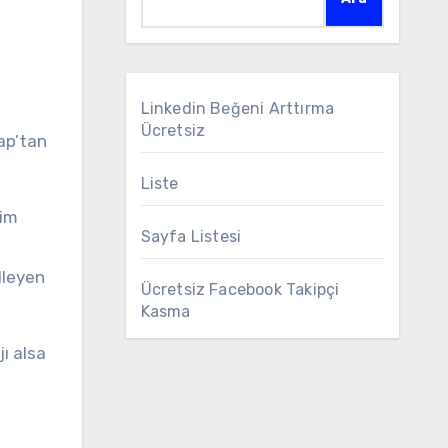
Linkedin Beğeni Arttırma
Ücretsiz
sap’tan
Liste
şim
Sayfa Listesi
lleyen
Ücretsiz Facebook Takipçi
Kasma
ı alsa