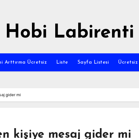
Hobi Labirenti
i Arttırma Ücretsiz
Liste
Sayfa Listesi
Ücretsi
aj gider mi
n kişiye mesaj gider mi