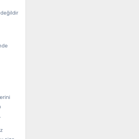
değildir
imde
erini
a
.
iz