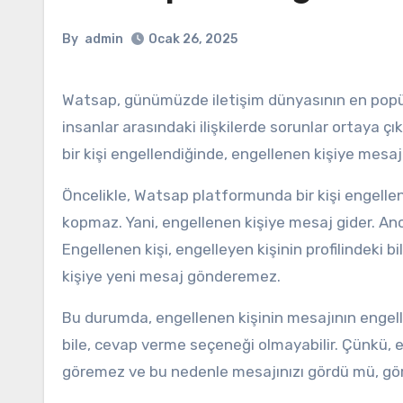
By
admin
Ocak 26, 2025
Watsap, günümüzde iletişim dünyasının en popüler platformlarından biri olarak öne çıkıyor. Ancak, bazen
insanlar arasındaki ilişkilerde sorunlar ortaya çık
bir kişi engellendiğinde, engellenen kişiye mesaj
Öncelikle, Watsap platformunda bir kişi engellen
kopmaz. Yani, engellenen kişiye mesaj gider. An
Engellenen kişi, engelleyen kişinin profilindeki 
kişiye yeni mesaj gönderemez.
Bu durumda, engellenen kişinin mesajının engelle
bile, cevap verme seçeneği olmayabilir. Çünkü, eng
göremez ve bu nedenle mesajınızı gördü mü, gör