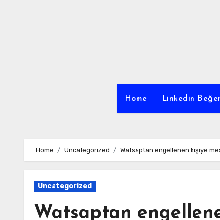
Skip
to
content
Home
Linkedin Beğen
Home
Uncategorized
Watsaptan engellenen kişiye mes
Uncategorized
Watsaptan engellene