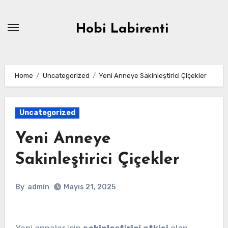
Skip
to
Hobi Labirenti
content
Home
Uncategorized
Yeni Anneye Sakinleştirici Çiçekler
Uncategorized
Yeni Anneye
Sakinleştirici Çiçekler
By
admin
Mayıs 21, 2025
Yeni anneler için
sakinleştirici etkisi
olan