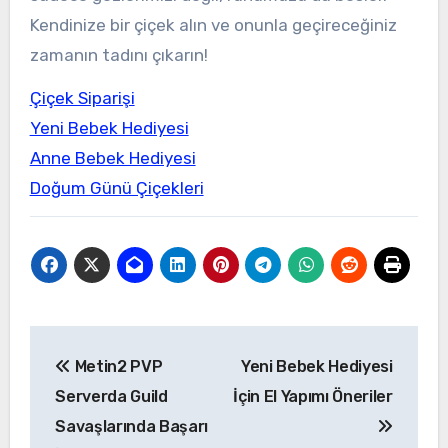
Kendinize bir çiçek alın ve onunla geçireceğiniz
zamanın tadını çıkarın!
Çiçek Siparişi
Yeni Bebek Hediyesi
Anne Bebek Hediyesi
Doğum Günü Çiçekleri
Yazı
Metin2 PVP
Yeni Bebek Hediyesi
gezinmesi
Serverda Guild
İçin El Yapımı Öneriler
Savaşlarında Başarı